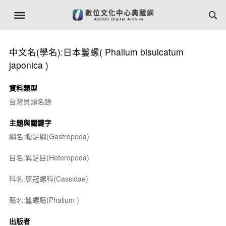
中文名(學名):日本鬘螺(
Phalium bisulcatum
japonica
)
資料類型
台灣貝類名錄
主題與關鍵字
綱名:腹足綱(Gastropoda)
目名:異足目(Heteropoda)
科名:唐冠螺科(Cassidae)
屬名:鬘螺屬(
Phalium
)
出版者