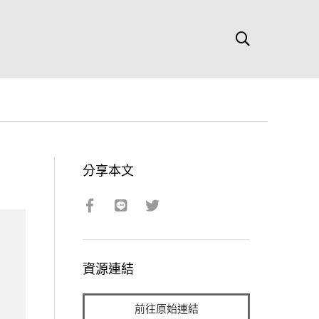
分享本文
資源連結
前往原始連結