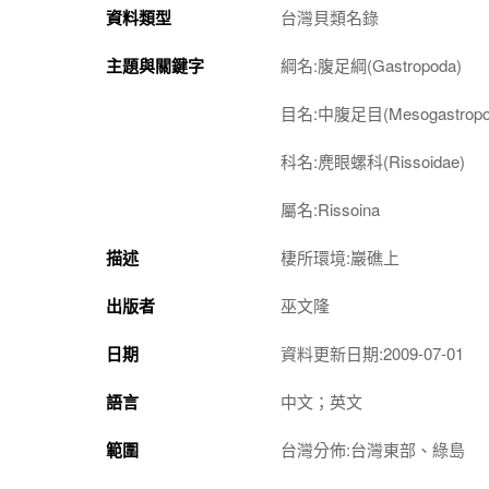
資料類型
台灣貝類名錄
主題與關鍵字
綱名:腹足綱(Gastropoda)
目名:中腹足目(Mesogastropo
科名:麂眼螺科(Rissoidae)
屬名:
Rissoina
描述
棲所環境:巖礁上
出版者
巫文隆
日期
資料更新日期:2009-07-01
語言
中文；英文
範圍
台灣分佈:台灣東部、綠島