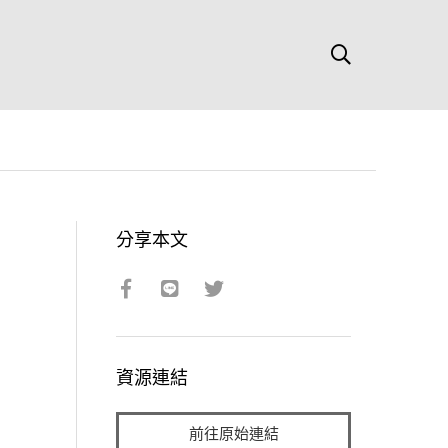
分享本文
資源連結
前往原始連結