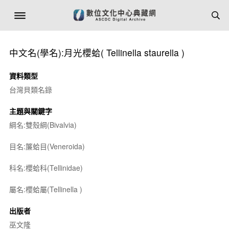
中文名(學名):月光櫻蛤(
Tellinella staurella
)
資料類型
台灣貝類名錄
主題與關鍵字
綱名:雙殼綱(Bivalvia)
目名:簾蛤目(Veneroida)
科名:櫻蛤科(Tellinidae)
屬名:櫻蛤屬(
Tellinella
)
出版者
巫文隆