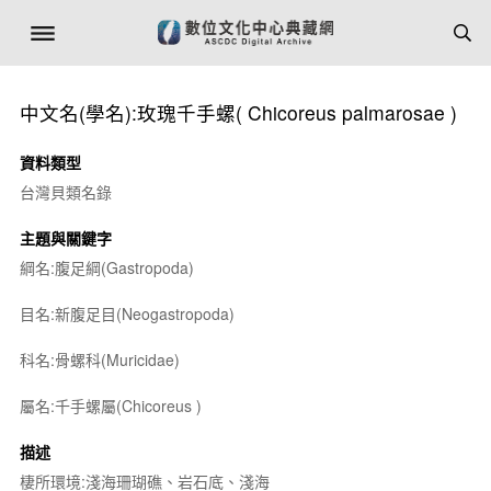
中文名(學名):玫瑰千手螺(
Chicoreus palmarosae
)
資料類型
台灣貝類名錄
主題與關鍵字
綱名:腹足綱(Gastropoda)
目名:新腹足目(Neogastropoda)
科名:骨螺科(Muricidae)
屬名:千手螺屬(
Chicoreus
)
描述
棲所環境:淺海珊瑚礁、岩石底、淺海