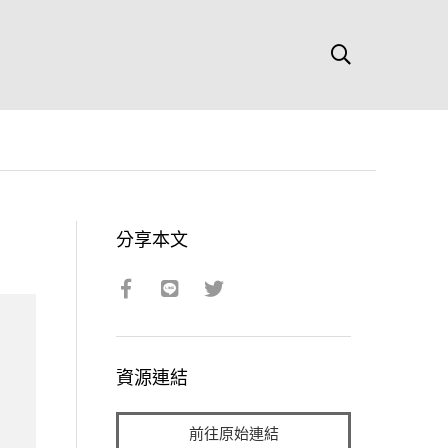
分享本文
資源連結
前往原始連結