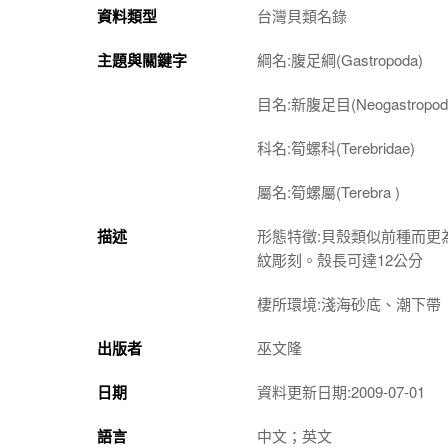
資料類型
台灣貝類名錄
主題與關鍵字
綱名:腹足綱(Gastropoda)
目名:新腹足目(Neogastropod
科名:筍螺科(Terebridae)
屬名:筍螺屬(
Terebra
)
描述
形態特徵:貝殼類似前種而
紋彫刻。殼長可達12公分
棲所環境:淺海砂底、潮下帶
出版者
巫文隆
日期
資料更新日期:2009-07-01
語言
中文；英文