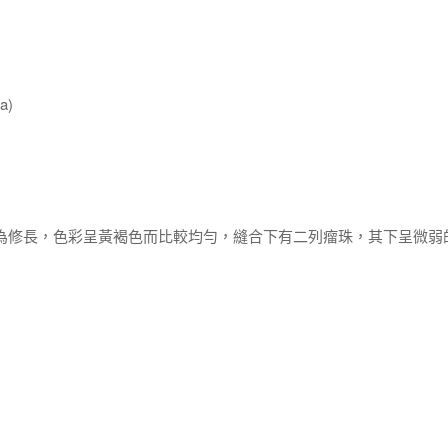
a)
更為修長，色彩呈黃褐色而比較均勻，縫合下有二列瘤珠，其下呈微弱