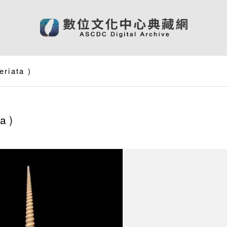
eriata
)
ta
)