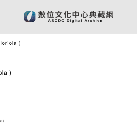
loriola
)
ola
)
a)