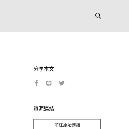
分享本文
資源連結
前往原始連結