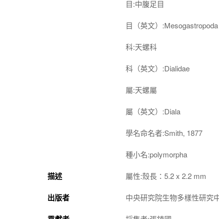
目:中腹足目
目（英文）:Mesogastropoda
科:天螺科
科（英文）:Dialidae
屬:天螺屬
屬（英文）:Diala
學名命名者:Smith, 1877
種小名:polymorpha
描述
屬性:殼長：5.2 x 2.2 mm
出版者
中央研究院生物多樣性研究
貢獻者
採集者:張鎮國