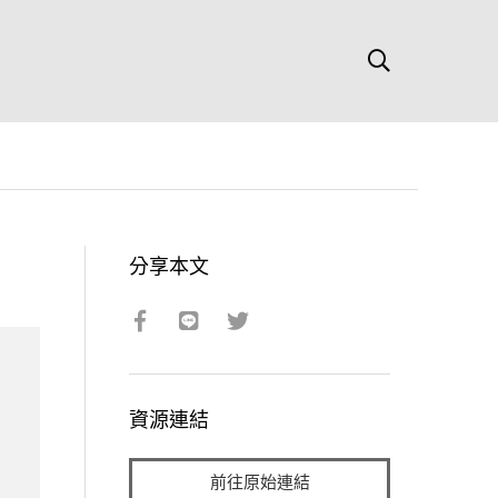
分享本文
資源連結
前往原始連結