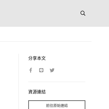
分享本文
資源連結
前往原始連結