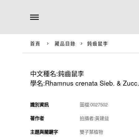
首頁
藏品目錄
鈍齒鼠李
中文種名:鈍齒鼠李
學名:Rhamnus crenata Sieb. & Zucc
識別資訊
圖檔:0027502
著作者
拍攝者:黃建益
主題與關鍵字
雙子葉植物