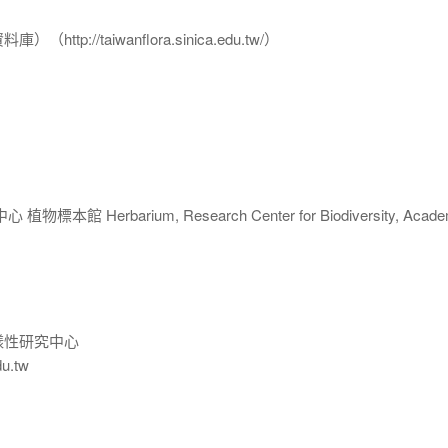
p://taiwanflora.sinica.edu.tw/）
 Herbarium, Research Center for Biodiversity, Acade
樣性研究中心
du.tw