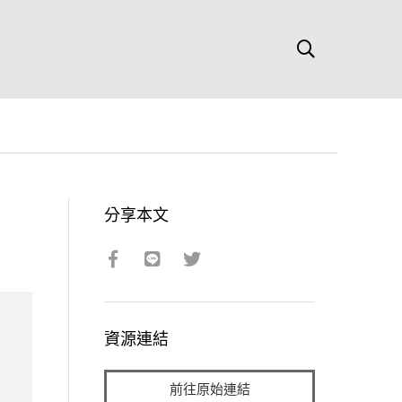
分享本文
資源連結
前往原始連結