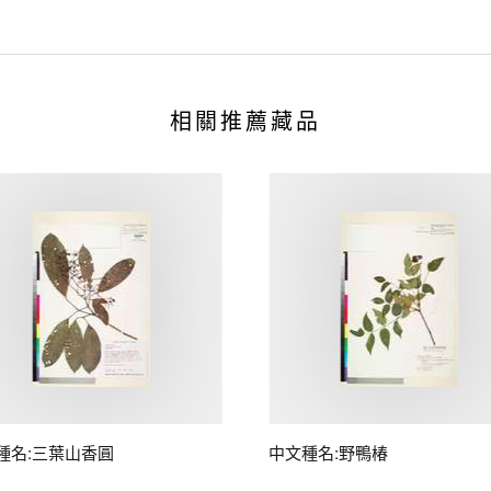
相關推薦藏品
種名:三葉山香圓
中文種名:野鴨椿