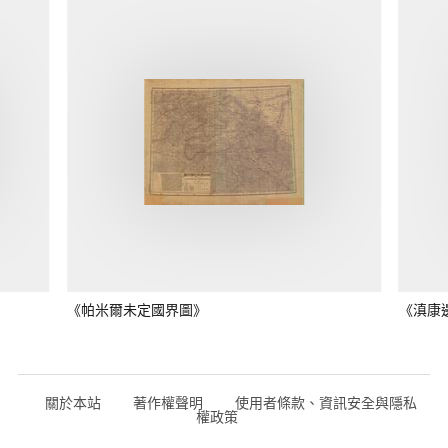
《帕米爾未定國界圖》
《滇康
關於本站
著作權聲明
使用者條款、資訊安全與隱私
權政策