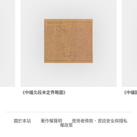
《中緬北段未定界略圖》
《中緬
關於本站
著作權聲明
使用者條款、資訊安全與隱私
權政策