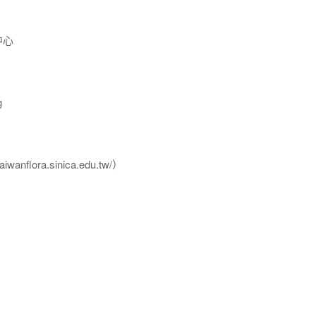
中心
g
flora.sinica.edu.tw/）