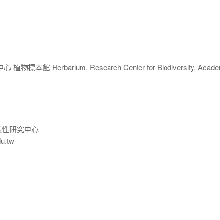
 Herbarium, Research Center for Biodiversity, Acade
樣性研究中心
du.tw