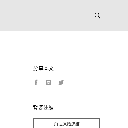
分享本文
資源連結
前往原始連結