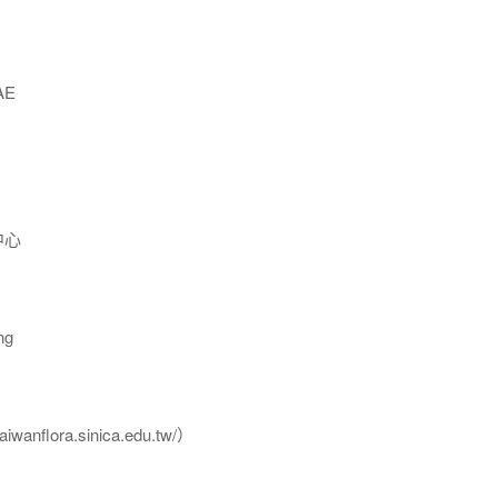
AE
中心
ng
flora.sinica.edu.tw/）