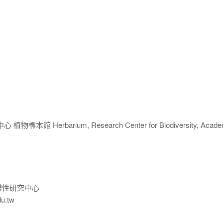
 Herbarium, Research Center for Biodiversity, Acade
樣性研究中心
du.tw