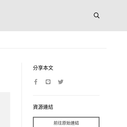
分享本文
資源連結
前往原始連結