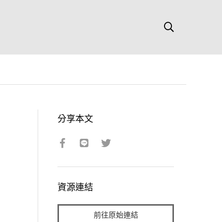
分享本文
資源連結
前往原始連結