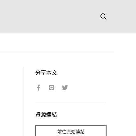
分享本文
資源連結
前往原始連結