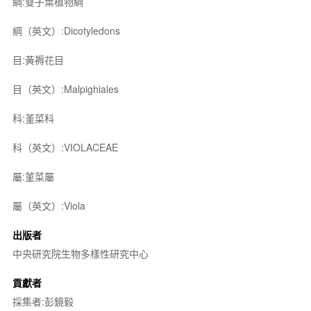
綱:雙子葉植物綱
綱（英文）:Dicotyledons
目:黃褥花目
目（英文）:Malpighiales
科:堇菜科
科（英文）:VIOLACEAE
屬:菫菜屬
屬（英文）:Viola
出版者
中央研究院生物多樣性研究中心
貢獻者
採集者:彭鏡毅