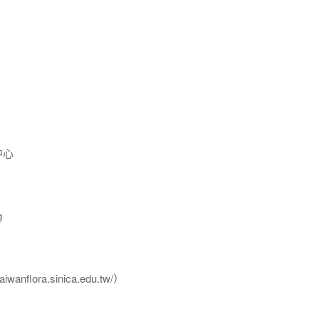
中心
g
flora.sinica.edu.tw/）