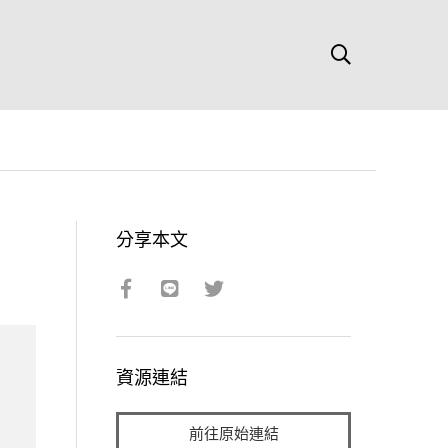
分享本文
資源連結
前往原始連結