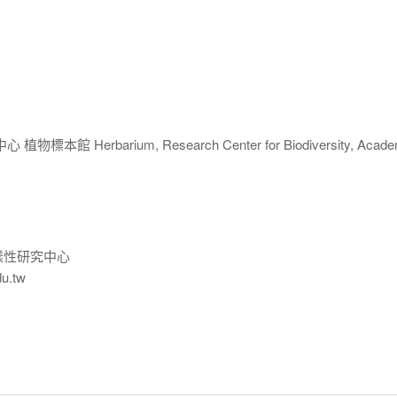
 Herbarium, Research Center for Biodiversity, Acade
樣性研究中心
du.tw