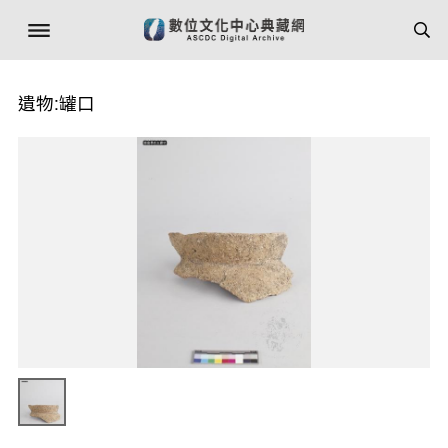
遺物:罐口