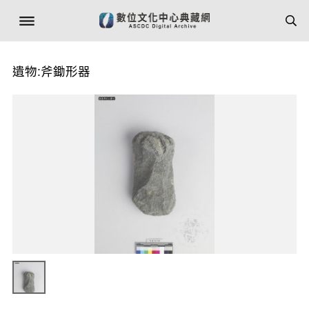
遺物:斧鋤形器