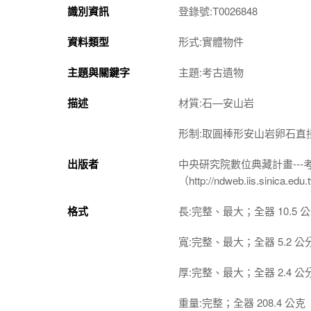
識別資訊
登錄號:T0026848
資料類型
形式:實體物件
主題與關鍵字
主題:考古遺物
描述
材質:石—安山岩
形制:取圓棒形安山岩卵石
出版者
中央研究院數位典藏計畫--
（http://ndweb.iis.sinica.ed
格式
長:完整、最大；全器 10.5 
寬:完整、最大；全器 5.2 公
厚:完整、最大；全器 2.4 公
重量:完整；全器 208.4 公克