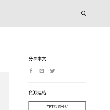
分享本文
資源連結
前往原始連結