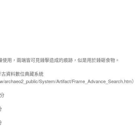
直接使用，兩端皆可見錘擊造成的痕跡，似是用於錘砸食物。
-考古資料數位典藏系統
u.tw/archaeo2_public/System/Artifact/Frame_Advance_Search.htm）
公分
分
分