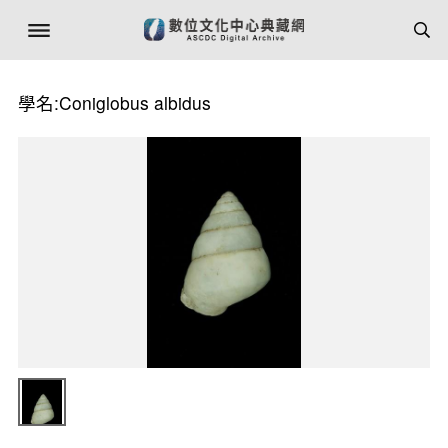
學名:Coniglobus albidus