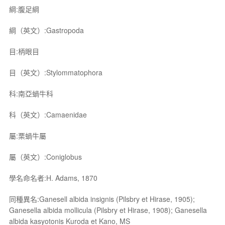
綱:腹足綱
綱（英文）:Gastropoda
目:柄眼目
目（英文）:Stylommatophora
科:南亞蝸牛科
科（英文）:Camaenidae
屬:栗蝸牛屬
屬（英文）:Coniglobus
學名命名者:H. Adams, 1870
同種異名:Ganesell albida insignis (Pilsbry et Hirase, 1905);
Ganesella albida mollicula (Pilsbry et Hirase, 1908); Ganesella
albida kasyotonis Kuroda et Kano, MS