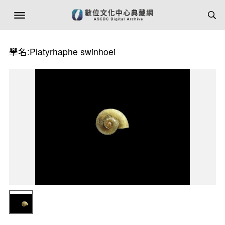
學名:Platyrhaphe swinhoei