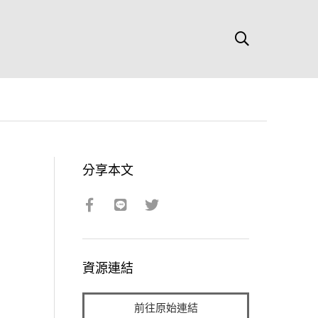
分享本文
資源連結
前往原始連結