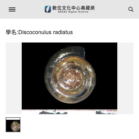
學名:Discoconulus radiatus