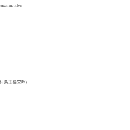
ica.edu.tw/
村烏玉檢查哨)