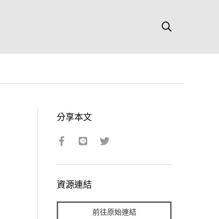
分享本文
資源連結
前往原始連結