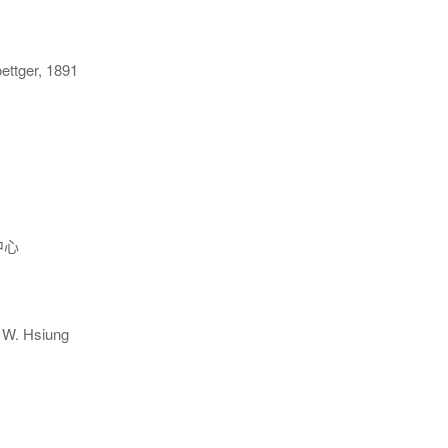
tger, 1891
中心
W. Hsiung