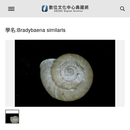
學名:Bradybaena similaris