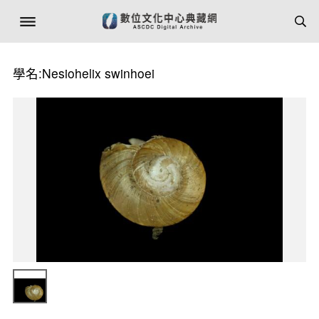
學名:Nesiohelix swinhoei