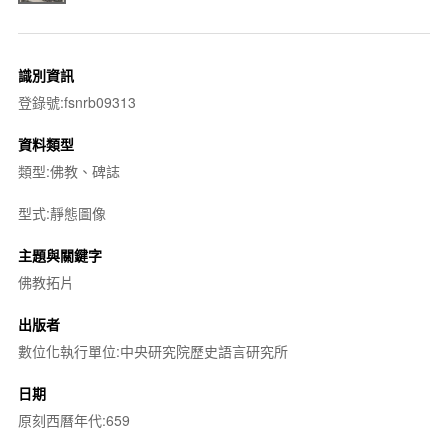
識別資訊
登錄號:fsnrb09313
資料類型
類型:佛教、碑誌
型式:靜態圖像
主題與關鍵字
佛教拓片
出版者
數位化執行單位:中央研究院歷史語言研究所
日期
原刻西曆年代:659