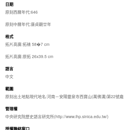
日期
原刻西曆年代:646
原刻中曆年代:唐貞觀廿年
格式
拓片高廣:拓裱 58�7 cm
拓片高廣:原拓 26x39.5 cm
語言
中文
範圍
原刻出土地點現代地名:河南－安陽靈泉寺西寶山(萬佛溝)第22號龕
管理權
中央研究院歷史語言研究所(http://www.ihp.sinica.edu.tw/)
授權聯絡窗口