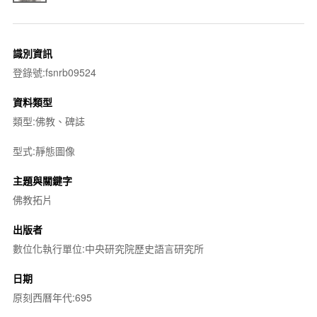
識別資訊
登錄號:fsnrb09524
資料類型
類型:佛教、碑誌
型式:靜態圖像
主題與關鍵字
佛教拓片
出版者
數位化執行單位:中央研究院歷史語言研究所
日期
原刻西曆年代:695