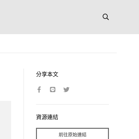
分享本文
資源連結
前往原始連結