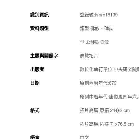
識別資訊
登錄號:fsnrb18139
資料類型
類型:佛教、碑誌
型式:靜態圖像
主題與關鍵字
佛教拓片
出版者
數位化執行單位:中央研究院
日期
原刻西曆年代:679
原刻中曆年代:唐儀鳳四年六
格式
拓片高廣:原拓 24�2 cm
拓片高廣:拓裱 71x76.5 cm
語言
中文