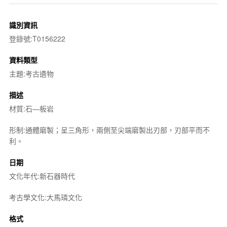
識別資訊
登錄號:T0156222
資料類型
主題:考古遺物
描述
材質:石—板岩
形制:通體磨製；呈三角形，兩側至尖端磨製出刃部，刃部平而不
利。
日期
文化年代:新石器時代
考古學文化:大馬璘文化
格式