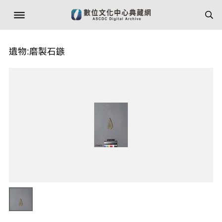
遺物:磨製石鏃