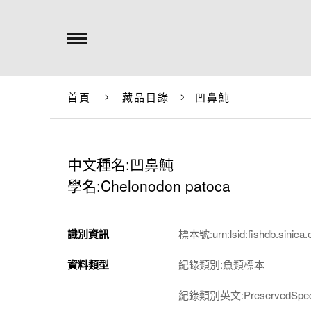
首頁
藏品目錄
凹鼻魨
中文種名:凹鼻魨
學名:Chelonodon patoca
識別資訊
標本號:urn:lsid:fishdb.sinica.
資料類型
紀錄類別:魚類標本
紀錄類別英文:PreservedSpec