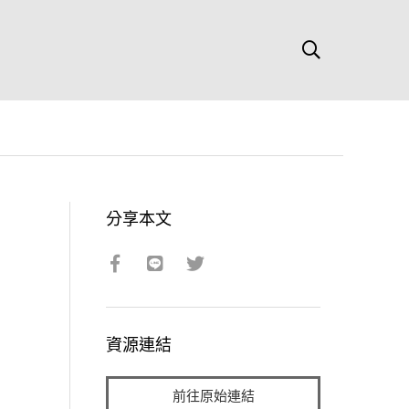
分享本文
資源連結
前往原始連結