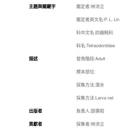
主題與關鍵字
鑑定者:林沛立
鑑定者英文名:P. L. Lin
科中文名:四齒魨科
科名:Tetraodontidae
描述
發育階段:Adult
標本部位:
採集方法:潛水
採集方法:Larva net
出版者
負責人:邵廣昭
貢獻者
採集者:林沛立