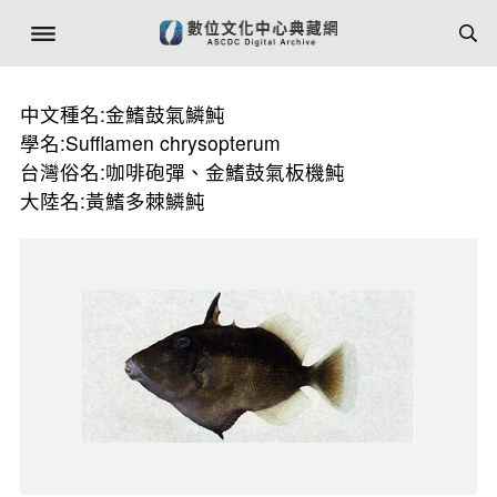
中文種名:金鰭鼓氣鱗魨
學名:Sufflamen chrysopterum
台灣俗名:咖啡砲彈、金鰭鼓氣板機魨
大陸名:黃鰭多棘鱗魨