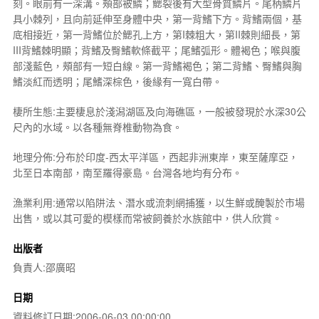
刻。眼前有一深溝。頰部被鱗；鰓裂後有大型骨質鱗片。尾柄鱗片
具小棘列，且向前延伸至身體中央，第一背鰭下方。背鰭兩個，基
底相接近，第一背鰭位於鰓孔上方，第I棘粗大，第II棘則細長，第
III背鰭棘明顯；背鰭及臀鰭軟條截平；尾鰭弧形。體褐色；喉與腹
部淺藍色，頰部有一短白線。第一背鰭褐色；第二背鰭、臀鰭與胸
鰭淡紅而透明；尾鰭深棕色，後緣有一寬白帶。
棲所生態:主要棲息於淺潟湖區及向海礁區，一般被發現於水深30公
尺內的水域。以各種無脊椎動物為食。
地理分佈:分布於印度-西太平洋區，西起非洲東岸，東至薩摩亞，
北至日本南部，南至羅得豪島。台灣各地均有分布。
漁業利用:通常以陷阱法、潛水或流刺網捕獲，以生鮮或醃製於市場
出售，或以其可愛的模樣而常被飼養於水族館中，供人欣賞。
出版者
負責人:邵廣昭
日期
資料修訂日期:2006-06-03 00:00:00