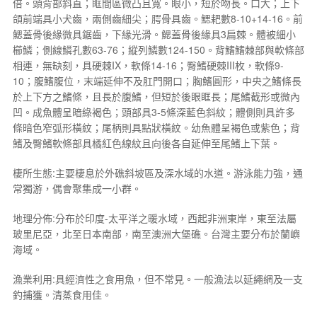
倍。頭背部斜直；眶間區微凸且寬。眼小，短於吻長。口大；上下
頜前端具小犬齒，兩側齒細尖；腭骨具齒。鰓耙數8-10+14-16。前
鰓蓋骨後緣微具鋸齒，下緣光滑。鰓蓋骨後緣具3扁棘。體被細小
櫛鱗；側線鱗孔數63-76；縱列鱗數124-150。背鰭鰭棘部與軟條部
相連，無缺刻，具硬棘IX，軟條14-16；臀鰭硬棘III枚，軟條9-
10；腹鰭腹位，末端延伸不及肛門開口；胸鰭圓形，中央之鰭條長
於上下方之鰭條，且長於腹鰭，但短於後眼眶長；尾鰭截形或微內
凹。成魚體呈暗綠褐色；頭部具3-5條深藍色斜紋；體側則具許多
條暗色窄弧形橫紋；尾柄則具點狀橫紋。幼魚體呈褐色或紫色；背
鰭及臀鰭軟條部具橘紅色線紋且向後各自延伸至尾鰭上下葉。
棲所生態:主要棲息於外礁斜坡區及深水域的水道。游泳能力強，通
常獨游，偶會聚集成一小群。
地理分佈:分布於印度-太平洋之暖水域，西起非洲東岸，東至法屬
玻里尼亞，北至日本南部，南至澳洲大堡礁。台灣主要分布於蘭嶼
海域。
漁業利用:具經濟性之食用魚，但不常見。一般漁法以延繩網及一支
釣捕獲。清蒸食用佳。