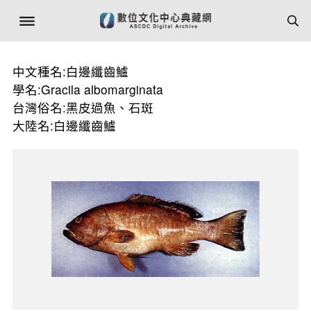
中文種名:白邊纖齒鱸
學名:Gracila albomarginata
台灣俗名:黑皮過魚、石斑
大陸名:白邊纖齒鱸