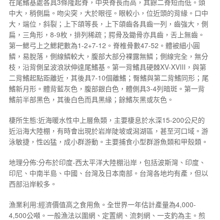
在尾鰭基處各具3條隆起脊，中央脊長而高，其餘二脊短而低。頭
中大，稍側扁。吻尖突，大於眼徑。眼較小，位近頭的背緣。口中
大，端位，斜裂；上下頜等長，上下頜齒各具齒一列，齒強大，側
扁，三角形，8-9枚，排列稀疏；腭骨及鋤骨亦具齒，舌上無齒。
第一鰓弓上之鰓耙數為1-2+7-12。脊椎骨數47-52。體被細小圓
鱗，易脫落，側線鱗較大，腹部大部分裸露無鱗；側線完全，無分
枝，沿背側呈波浪狀伸達尾鰭基。第一背鰭具硬棘XV-XVIII，與第
二背鰭起點距離近，其後具7-10個離鰭；臀鰭與第二背鰭同形；尾
鰭新月形。體背藍灰色，腹部銀白色，體側具3-4列暗斑。第一背
鰭前半部黑色，其後白色而具黑緣；餘鰭灰黑或灰色。
棲所生態:近海暖水性中上層魚類，主要棲息於水深15-200公尺的
近沿海大陸棚，有時會出現於岩岸陡坡或潟湖區，甚至河口域。游
泳敏捷，性凶猛，成小群游動。主要捕食小型群游魚類和甲殼類。
地理分佈:分布於印度-西太平洋大陸棚沿岸，包括波斯灣、印度、
印尼、中南半島、中國、台灣及日本南部。台灣各地均有產，但以
西部沿岸較多。
漁業利用:經濟價值高之食用魚。全世界一年估計產量為4,000-
4,500公噸。一般漁法以圍網、定置網、流刺網、一支釣為主。煎