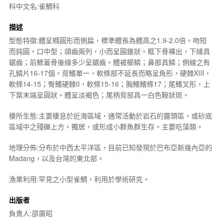
科中文名:雀鯛科
描述
型態特徵:體呈橢圓形而側扁，標準體長為體高之1.9-2.0倍。吻短
而鈍圓。口中型；頜齒兩列，小而呈圓錐狀。眶下骨裸出，下緣具
鋸齒；前鰓蓋骨後緣多少呈鋸齒。體被櫛鱗；鼻部具鱗；側線之有
孔鱗片16-17個。背鰭單一，軟條部不延長而略呈角形，硬棘XIII，
軟條14-15；臀鰭硬棘II，軟條15-16；胸鰭鰭條17；尾鰭叉形，上
下葉末端呈圓狀。體呈淡褐色；尾柄背部具一白色鞍狀斑。
棲所生態:主要棲息於近海區域，通常活動於岩石的露頭區，或砂底
區域中之殘礫上方。獨居，或形成小群魚群生存。主要吃藻類。
地理分佈:分布於中西太平洋區，目前已知發現於巴布亞新幾內亞的
Madang，以及台灣的東北部。
漁業利用:罕見之小型雀鯛，利用於學術研究。
出版者
負責人:邵廣昭