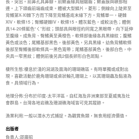
長，突出。前鼻孔具鼻瓣。前鰓蓋緣具細鋸齒；鰓蓋膜與峽部相
連。上下頜齒前端齒成束。體被大型鱗片，菱形；側線向上陡昇至
背鰭第X-XI棘下方而下降至背鰭基底末緣下方。背鰭單一，硬棘
XIV，軟條15；臀鰭硬棘IV，軟條15。體灰藍色，或較淡色；體側
具14-20條藍色“ㄑ”形紋；頭部具與眼徑約同寬之黑眼帶，向下延伸
至腹緣。成魚背、臀鰭黃至黃橙色，軟條部後緣各具黑線紋；腹鰭
黃色或淡色；尾鰭基部黑色，後部黃色，另具黑緣。幼魚背鰭軟條
後部至臀鰭後部軟條具一黑色寬帶；尾鰭基部黃色，後部白色，中
央具一窄黑紋；體側前後另具2個長卵形白色斑點。
棲所生態:棲息於淺的潟湖及面海的珊瑚礁區。有時單獨或成對出
現，喜歡活動於鹿角珊瑚或桌狀軸孔珊瑚上，以其珊瑚蟲及黏液為
食。具領域行為。
地理分佈:分布於印度-太平洋區，自紅海及非洲東部至夏威夷及社
會群島。台灣各地岩礁及珊湖礁海域皆可見其蹤跡。
漁業利用:一般以潛水方式捕捉。為觀賞魚類，無食用經濟價值。
出版者
負責人:邵廣昭