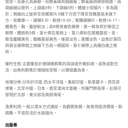
管狀。前鼻孔具鼻瓣。前鰓蓋緣具細鋸齒；鰓蓋膜與峽部相連。兩
頜齒細尖密列，上頜齒3列，下頜齒5列。體被小型鱗片，多為圓
形；側線向上陡昇至背鰭第IX-X棘下方而下降至背鰭基底末緣下
方。背鰭單一，硬棘X-XI，軟條19-20；臀鰭硬棘III，軟條16-17。
體黃色，胸、腹部較淡；具8條黑褐色橫帶，第一條為窄於眼徑之
眼帶，體側有5條，第七條在尾柄上，第八條則在尾鰭基部。背、
臀及腹鰭黃色；胸鰭基部黃色，後部淡色；尾鰭淡色。幼魚於第四
與第五橫帶間之側線下方具一橢圓斑，第七橫帶上具鑲白緣之眼
斑。
棲所生態:主要棲息於珊瑚礁群集的潟湖或外礁斜坡。成魚成對生
活，幼魚則群集於珊瑚枝芽間。以珊瑚蟲為食。
地理分佈:分布於印度-西太平洋區，東起印度、斯里蘭卡，西至菲
律賓，北至中國、日本，南至澳洲大堡礁、所羅門群島等。台灣可
發現於北部、東北部及南部海域。
漁業利用:一般以潛水方式捕捉。為觀賞魚類，無食用經濟價值。馴
餌難，不易存活於水族箱內。
出版者