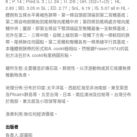
8；P. 14；Pred.S. 3；Ll. 24；Tr. 2/6；GR. (3)2+1+(3)； HL.
2.80；BD. 3.05 in SL；ED. 2.77；SnL. 6.19；IS. 5.07 all in HL。
體側有五條水平黃褐色狹帶，第一條自頭部頂端到第二背鰭基底；
第二條自吻部開始到尾柄彎向尾鰭中央；第四條到尾柄處亦彎向尾
鰭中央；腹部，即第五條自下顎頂端延至臀鰭最後一支軟條基底；
另外在第二、三條中間，自眼上緣到第一背鰭下方有一條較短的狹
帶。尾柄無任何圓點。第二背鰭和臀鰭各有一條黑線平行其基底。
本種體側狹帶的形式和
A. cookii
極相似，然根據Fraser(1974)的區
別方法在於
A. cookii
有尾柄圓形點。
棲所生態:主要棲息於礁石區。群居性，以浮游動物或其它底棲無脊
椎動物為食。
地理分佈:分布於印度-太平洋區，西起紅海至非洲南部，東至萊恩
及Pitcairn群島等，北至台灣、日本，南迄澳洲及拉帕等。台灣分布
於南部、東北部及小琉球等海域。
漁業利用:無任何經濟價值。
出版者
負責人:邵廣昭