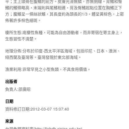
平；主上頜骨在腹鰭的前方。皮膚光滑無鱗，亦無側線。背鰭和臀
鰭的鰭條略高，末端則與尾鰭相連，背及臀鰭起點位置在胸鰭正下
方；腹鰭呈一條絲狀鰭，其長度約為頭長的1/3。體呈黃棕色，上密
佈著許多棕色細斑。
棲所生態:底棲性魚種，可能為自由游動者，而非寄宿在寄主身上，
生態習性不清楚。
地理分佈:分布於印度-西太平洋區海域，包括印尼、日本、澳洲、
紐西蘭及臺灣等。臺灣發現於東北部海域。
漁業利用:非常罕見之小型魚類，不具食用價值。
出版者
負責人:邵廣昭
日期
資料修訂日期:2012-03-07 15:07:40
來源
台灣魚類資料庫(http://fishdb.sinica.edu.tw)