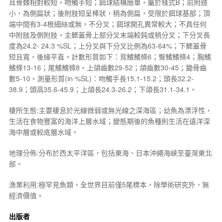
耳骨棘相對較短。吻觸手短；餌球結構簡單，屬於樣式B；前附肢
小，為側扁狀；後附肢短呈棒狀，稍為側扁，受限於餌球基部；頂
端中間有3-4根細絲或無，不分叉；餌球開孔異常較大；不具任何
中附肢及側附肢。主鰓蓋骨上部分叉末端較鈍或稍分叉；下分叉長
度為24.2- 24.3 %SL；上分叉與下分叉比例為63-64%；下鰓蓋骨
短且寬，後緣平直。計數形質如下：背鰭鰭條6；臀鰭鰭條4；胸鰭
鰭條13-16；尾鰭鰭條8。上頜齒數29-52；頜齒數30-45；鋤骨齒
數5-10。測量形質(in %SL)：吻觸手長15.1-15.2；頭長32.2-
38.9；頭高35.6-45.9；上頜長24.3-26.2；下頜長31.1-34.1。
棲所生態:主要棲息於光線微弱或無光線之深海區；幼魚為漂浮性，
生活在食物豐富的海洋上層水域；變態期後的魚種則生活在遠洋深
海中層或較底層水域。
地理分佈:分布於西太平洋區，包括東海、日本沖繩海峽至臺灣東北
部。
漁業利用:極罕見魚類，全世界目前僅5尾標本，除學術研究外，無
經濟價值。
出版者