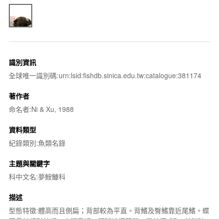
識別資訊
全球唯一識別碼:urn:lsid:fishdb.sinica.edu.tw:catalogue:381174
著作者
命名者:Ni & Xu, 1988
資料類型
紀錄類別:魚類名錄
主題與關鍵字
科中文名:夢鮟鱇科
描述
型態特徵:體高而且側扁；背部較為平直。背鰭及臀鰭靠近尾鰭。蝶