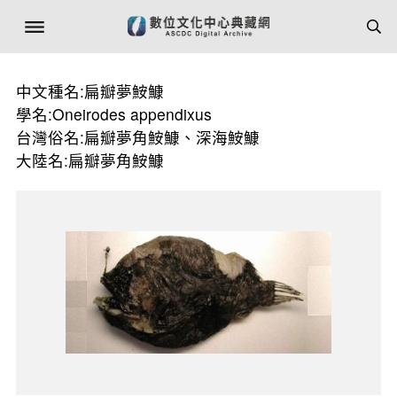
中文種名:扁瓣夢鮟鱇
學名:Oneirodes appendixus
台灣俗名:扁瓣夢角鮟鱇、深海鮟鱇
大陸名:扁瓣夢角鮟鱇