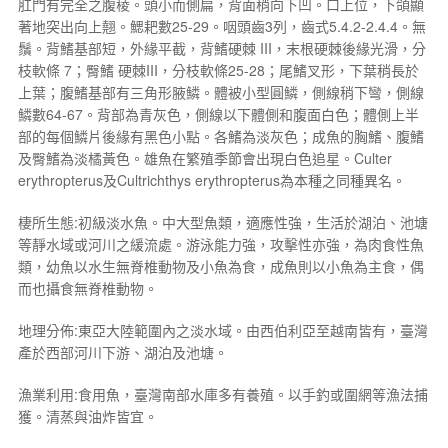
肛門有完全之腹稜。頭小而側扁，背面稍向下凹。口上位，下頜顯
著地突出向上翹。鰓耙數25-29。咽頭齒3列，齒式5.4.2-2.4.4。無
鬚。背鰭基部短，外緣平截，背鰭硬棘 III，末根硬棘後緣光滑，分
枝軟條 7；臀鰭 硬棘III，分枝軟條25-28；尾鰭叉形，下葉稍長於
上葉；腹鰭基部有三角形腋鱗。體被小型圓鱗，側線稍下彎，側線
鱗數64-67。背部為青灰色，側線以下體側和腹面白色；體側上半
部的每個鱗片後緣有黑色小點。各鰭為淡灰色；成魚的胸鰭、腹鰭
及臀鰭為淡橘黃色。雄魚在繁殖季節會出現白色追星。
Culter
erythropterus
及
Cultrichthys erythropterus
為本種之同種異名。
棲所生態:初級淡水魚。中大型魚類，適應性強，生活於湖泊、池塘
等靜水域或河川之緩流處。游泳能力強，攻擊性亦強，為肉食性魚
類，幼魚以水生無脊椎動物及小魚為食，成魚則以小魚為主食，偶
而也攝食無脊椎動物。
地理分佈:東亞大陸範圍內之淡水域。由西伯利亞至越南皆有，臺灣
產於西部河川下游、湖泊及池塘。
漁業利用:食用魚，臺灣南部水庫多有養殖。以手釣或圍網等漁法捕
獲。清蒸與油炸皆宜。