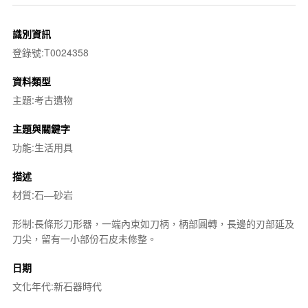
識別資訊
登錄號:T0024358
資料類型
主題:考古遺物
主題與關鍵字
功能:生活用具
描述
材質:石—砂岩
形制:長條形刀形器，一端內束如刀柄，柄部圓轉，長邊的刃部延及
刀尖，留有一小部份石皮未修整。
日期
文化年代:新石器時代