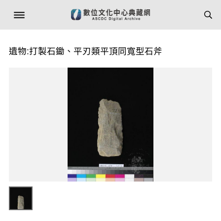
遺物:打製石鋤、平刃類平頂同寬型石斧