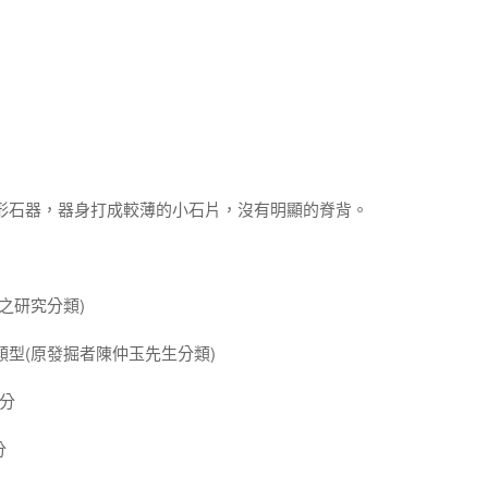
刀形石器，器身打成較薄的小石片，沒有明顯的脊背。
之研究分類)
類型(原發掘者陳仲玉先生分類)
公分
分