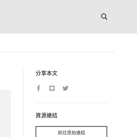
分享本文
資源連結
前往原始連結