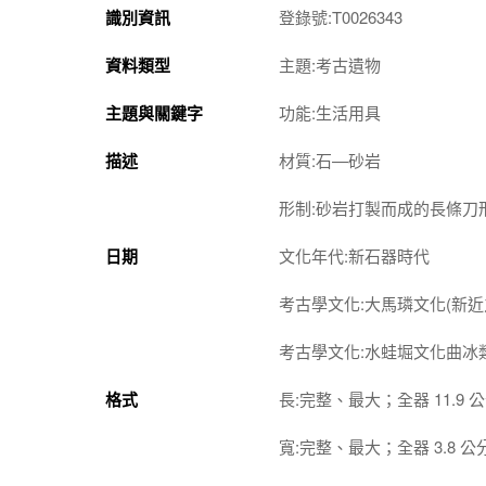
識別資訊
登錄號:T0026343
資料類型
主題:考古遺物
主題與關鍵字
功能:生活用具
描述
材質:石—砂岩
形制:砂岩打製而成的長條
日期
文化年代:新石器時代
考古學文化:大馬璘文化(新近
考古學文化:水蛙堀文化曲冰
格式
長:完整、最大；全器 11.9 
寬:完整、最大；全器 3.8 公