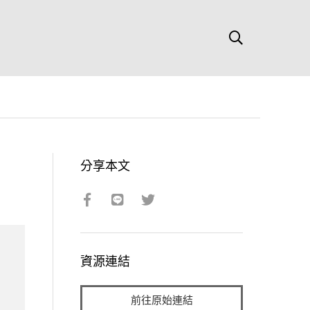
分享本文
資源連結
前往原始連結