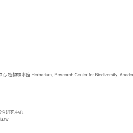
 Herbarium, Research Center for Biodiversity, Acade
樣性研究中心
du.tw