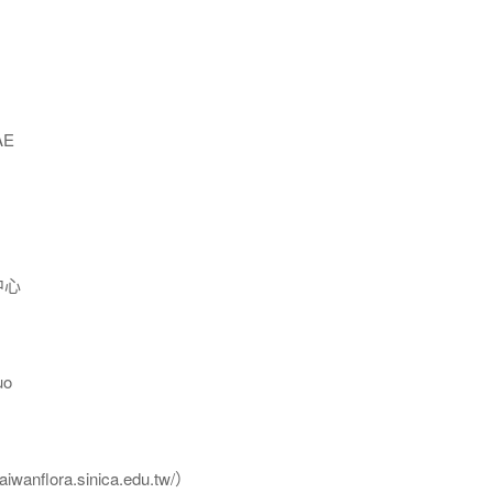
AE
中心
uo
flora.sinica.edu.tw/）