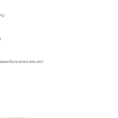
中心
g
flora.sinica.edu.tw/）