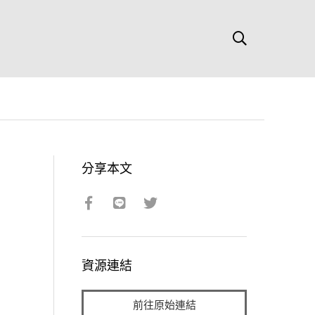
分享本文
資源連結
前往原始連結