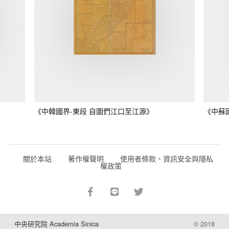
《中韓國界-東段 自圖們江口至江源》
《中蘇
關於本站
著作權聲明
使用者條款、資訊安全與隱私
權政策
中央研究院 Academia Sinica
© 2018